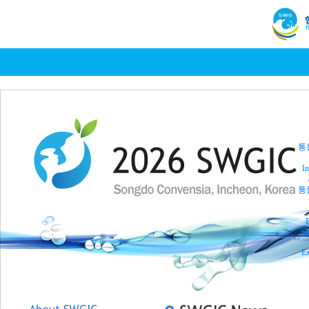
통
In
통
P
SW
Ex