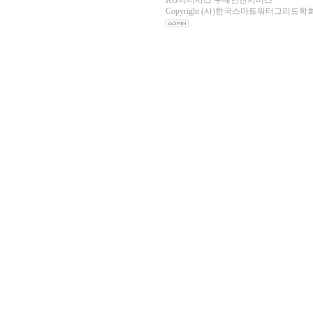
KG이니시스 구매안전서비스
Copyright (사)한국스마트워터그리드학회 All r